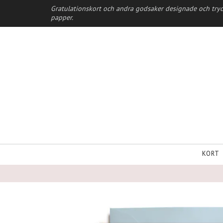
Gratulationskort och andra godsaker designade och tryc
papper.
KORT