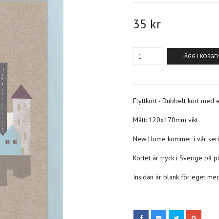
35 kr
LÄGG I KORGE
Flyttkort - Dubbelt kort med et
Mått: 120x170mm vikt
New Home kommer i vår serie
Kortet är tryck i Sverige på
Insidan är blank för eget me