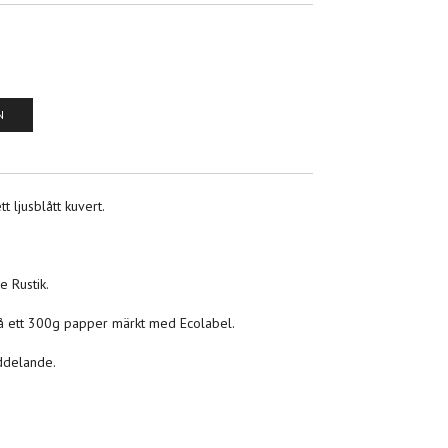
N
t ljusblått kuvert.
 Rustik.
 på ett 300g papper märkt med Ecolabel.
ddelande.