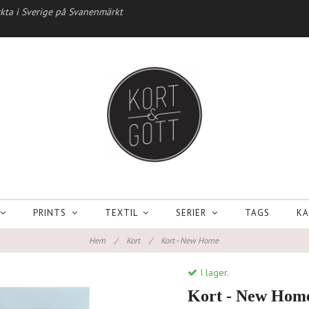
kta i Sverige på Svanenmärkt
PRINTS
TEXTIL
SERIER
TAGS
KA
Hem
/
Kort
/
Kort - New Home
I lager.
Kort - New Hom