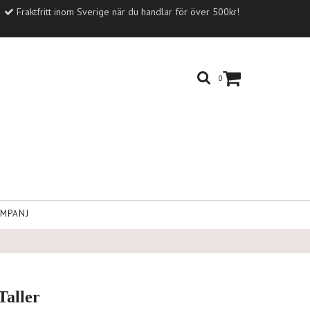
Fraktfritt inom Sverige när du handlar för över 500kr!
0
MPANJ
Taller