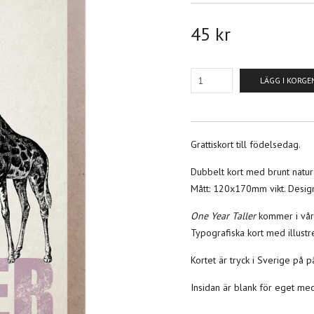
45 kr
LÄGG I KORGE
Grattiskort till födelsedag.
Dubbelt kort med brunt natur
Mått: 120x170mm vikt. Desig
One Year Taller
kommer i vår
Typografiska kort med illustr
Kortet är tryck i Sverige på
Insidan är blank för eget m