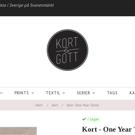
kta i Sverige på Svanenmärkt
PRINTS
TEXTIL
SERIER
TAGS
KA
Hem
/
Kort
/
Kort - One Year Taller
I lager.
Kort - One Year 