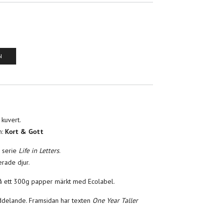
N
 kuvert.
n:
Kort & Gott
 serie
Life in Letters
.
erade djur.
 på ett 300g papper märkt med Ecolabel.
eddelande. Framsidan har texten
One Year Taller