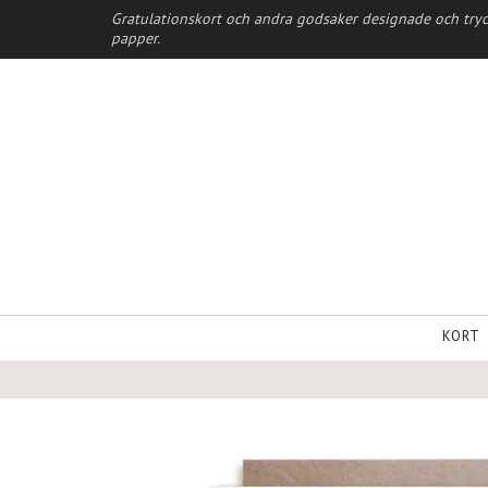
Gratulationskort och andra godsaker designade och tryc
papper.
KORT