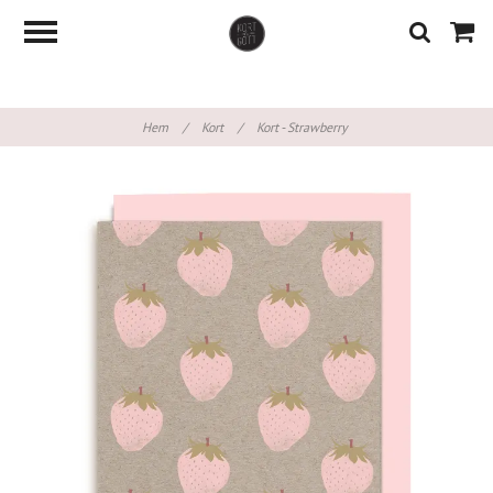
Hem
/
Kort
/
Kort - Strawberry