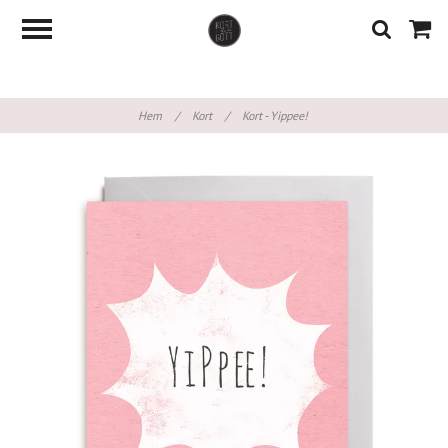
Hem
/
Kort
/
Kort - Yippee!