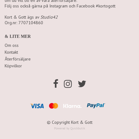
om du vill bli en av våra återförsäljare.
Följ oss också gärna på Instagram och Facebook #kortogott
Kort & Gott ägs av
Studio42
Org.nr: 7707104860
& LITE MER
Om oss
Kontakt
Återförsäljare
Köpvilkor
© Copyright Kort & Gott
Powered by Quickbutik