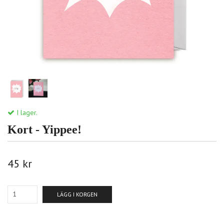
I lager.
Kort - Yippee!
45 kr
LÄGG I KORGEN