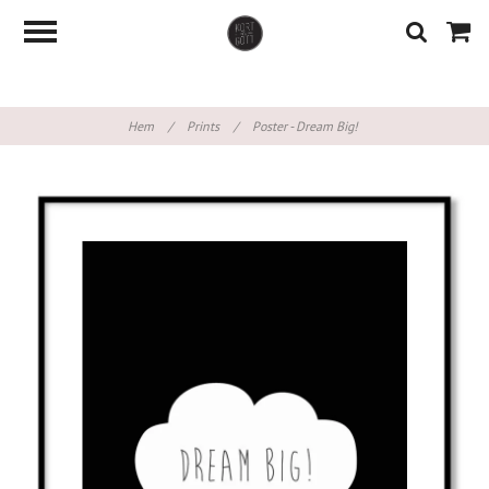
Hem
/
Prints
/
Poster - Dream Big!