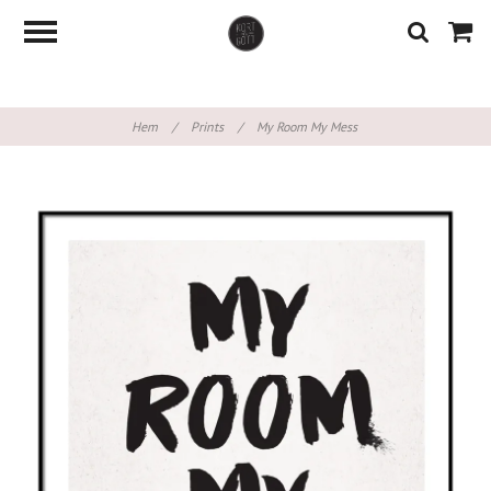
Hem
/
Prints
/
My Room My Mess